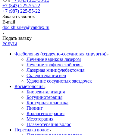
+7 (843) 225-55-22
+7 (843) 225-55-22
+7 (987) 225-55-22
Заказать звонок
E-mail
doc.khizriev@yandex.ru
Подать заявку
Услуги
Флебология (сердечно-сосудистая хирургия)
Лечение варикоза лазером
Лечение трофической язвы
Лазерная минифлебэктомия
Cклеротерапия вен
Удаление сосудистых звездочек
Косметология
Биоревитализация
Ботулинотерапия
Контурная пластика
Пилинг
Коллагенотерапия
Мезотерапия
Плазмотерапия волос
Пересадка волос