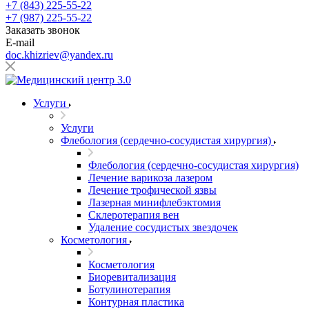
+7 (843) 225-55-22
+7 (987) 225-55-22
Заказать звонок
E-mail
doc.khizriev@yandex.ru
Услуги
Услуги
Флебология (сердечно-сосудистая хирургия)
Флебология (сердечно-сосудистая хирургия)
Лечение варикоза лазером
Лечение трофической язвы
Лазерная минифлебэктомия
Cклеротерапия вен
Удаление сосудистых звездочек
Косметология
Косметология
Биоревитализация
Ботулинотерапия
Контурная пластика