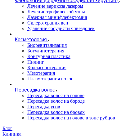
Флебология (сердечно-сосудистая хирургия)
Лечение варикоза лазером
Лечение трофической язвы
Лазерная минифлебэктомия
Cклеротерапия вен
Удаление сосудистых звездочек
Косметология
Биоревитализация
Ботулинотерапия
Контурная пластика
Пилинг
Коллагенотерапия
Мезотерапия
Плазмотерапия волос
Пересадка волос
Пересадка волос на голове
Пересадка волос на бороде
Пересадка усов
Пересадка волос на бровях
Пересадка волос на голове в зоне рубцов
Блог
Клиника