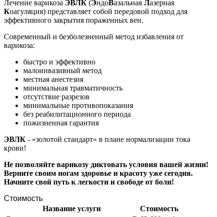
Лечение варикоза
ЭВЛК
(
Э
ндо
В
азальная
Л
азерная
К
оагуляция) представляет собой передовой подход для
эффективного закрытия пораженных вен.
Современный и безболезненный метод избавления от
варикоза:
быстро и эффективно
малоинвазивный метод
местная анестезия
минимальная травматичность
отсутствие разрезов
минимальные противопоказания
без реабилитационного периода
пожизненная гарантия
ЭВЛК
- «золотой стандарт» в плане нормализации тока
крови!
Не позволяйте варикозу диктовать условия вашей жизни!
Верните своим ногам здоровье и красоту уже сегодня.
Начните свой путь к легкости и свободе от боли!
Стоимость
Название услуги
Стоимость