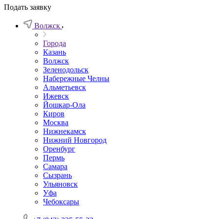
Подать заявку
Волжск
Города
Казань
Волжск
Зеленодольск
Набережные Челны
Альметьевск
Ижевск
Йошкар-Ола
Киров
Москва
Нижнекамск
Нижний Новгород
Оренбург
Пермь
Самара
Сызрань
Ульяновск
Уфа
Чебоксары