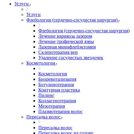
Услуги
Услуги
Флебология (сердечно-сосудистая хирургия)
Флебология (сердечно-сосудистая хирургия)
Лечение варикоза лазером
Лечение трофической язвы
Лазерная минифлебэктомия
Cклеротерапия вен
Удаление сосудистых звездочек
Косметология
Косметология
Биоревитализация
Ботулинотерапия
Контурная пластика
Пилинг
Коллагенотерапия
Мезотерапия
Плазмотерапия волос
Пересадка волос
Пересадка волос
Пересадка волос на голове