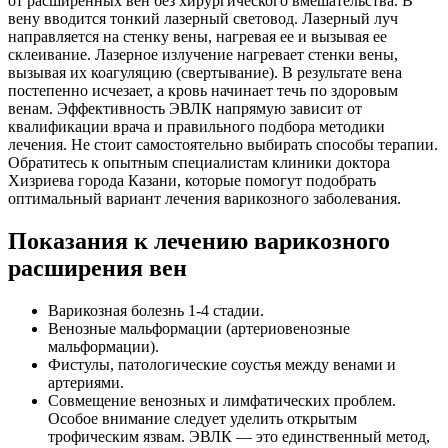
от расширенных вен без хирургического вмешательства. В
вену вводится тонкий лазерный световод. Лазерный луч
направляется на стенку вены, нагревая ее и вызывая ее
склеивание. Лазерное излучение нагревает стенки вены,
вызывая их коагуляцию (свертывание). В результате вена
постепенно исчезает, а кровь начинает течь по здоровым
венам. Эффективность ЭВЛК напрямую зависит от
квалификации врача и правильного подбора методики
лечения. Не стоит самостоятельно выбирать способы терапии.
Обратитесь к опытным специалистам клиники доктора
Хизриева города Казани, которые помогут подобрать
оптимальный вариант лечения варикозного заболевания.
Показания к лечению варикозного
расширения вен
Варикозная болезнь 1-4 стадии.
Венозные мальформации (артериовенозные
мальформации).
Фистулы, патологические соустья между венами и
артериями.
Совмещение венозных и лимфатических проблем.
Особое внимание следует уделить открытым
трофическим язвам. ЭВЛК — это единственный метод,