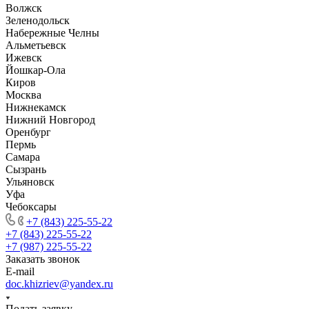
Волжск
Зеленодольск
Набережные Челны
Альметьевск
Ижевск
Йошкар-Ола
Киров
Москва
Нижнекамск
Нижний Новгород
Оренбург
Пермь
Самара
Сызрань
Ульяновск
Уфа
Чебоксары
+7 (843) 225-55-22
+7 (843) 225-55-22
+7 (987) 225-55-22
Заказать звонок
E-mail
doc.khizriev@yandex.ru
Подать заявку