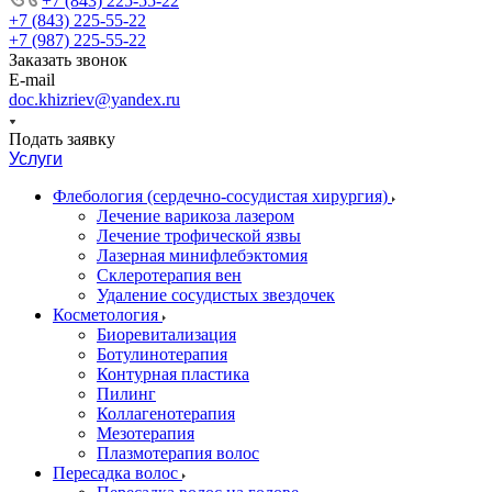
+7 (843) 225-55-22
+7 (843) 225-55-22
+7 (987) 225-55-22
Заказать звонок
E-mail
doc.khizriev@yandex.ru
Подать заявку
Услуги
Флебология (сердечно-сосудистая хирургия)
Лечение варикоза лазером
Лечение трофической язвы
Лазерная минифлебэктомия
Cклеротерапия вен
Удаление сосудистых звездочек
Косметология
Биоревитализация
Ботулинотерапия
Контурная пластика
Пилинг
Коллагенотерапия
Мезотерапия
Плазмотерапия волос
Пересадка волос