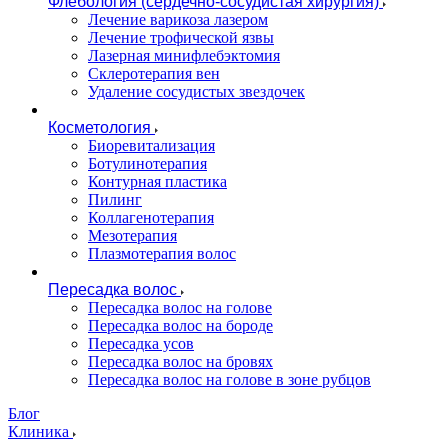
Флебология (сердечно-сосудистая хирургия)
Лечение варикоза лазером
Лечение трофической язвы
Лазерная минифлебэктомия
Cклеротерапия вен
Удаление сосудистых звездочек
Косметология
Биоревитализация
Ботулинотерапия
Контурная пластика
Пилинг
Коллагенотерапия
Мезотерапия
Плазмотерапия волос
Пересадка волос
Пересадка волос на голове
Пересадка волос на бороде
Пересадка усов
Пересадка волос на бровях
Пересадка волос на голове в зоне рубцов
Блог
Клиника