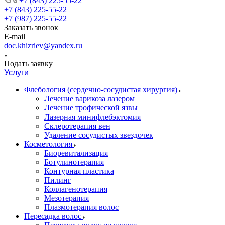
+7 (843) 225-55-22
+7 (843) 225-55-22
+7 (987) 225-55-22
Заказать звонок
E-mail
doc.khizriev@yandex.ru
Подать заявку
Услуги
Флебология (сердечно-сосудистая хирургия)
Лечение варикоза лазером
Лечение трофической язвы
Лазерная минифлебэктомия
Cклеротерапия вен
Удаление сосудистых звездочек
Косметология
Биоревитализация
Ботулинотерапия
Контурная пластика
Пилинг
Коллагенотерапия
Мезотерапия
Плазмотерапия волос
Пересадка волос