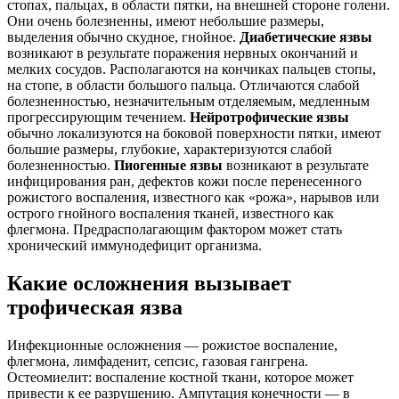
стопах, пальцах, в области пятки, на внешней стороне голени.
Они очень болезненны, имеют небольшие размеры,
выделения обычно скудное, гнойное.
Диабетические язвы
возникают в результате поражения нервных окончаний и
мелких сосудов. Располагаются на кончиках пальцев стопы,
на стопе, в области большого пальца. Отличаются слабой
болезненностью, незначительным отделяемым, медленным
прогрессирующим течением.
Нейротрофические язвы
обычно локализуются на боковой поверхности пятки, имеют
большие размеры, глубокие, характеризуются слабой
болезненностью.
Пиогенные язвы
возникают в результате
инфицирования ран, дефектов кожи после перенесенного
рожистого воспаления, известного как «рожа», нарывов или
острого гнойного воспаления тканей, известного как
флегмона. Предрасполагающим фактором может стать
хронический иммунодефицит организма.
Какие осложнения вызывает
трофическая язва
Инфекционные осложнения — рожистое воспаление,
флегмона, лимфаденит, сепсис, газовая гангрена.
Остеомиелит: воспаление костной ткани, которое может
привести к ее разрушению. Ампутация конечности — в