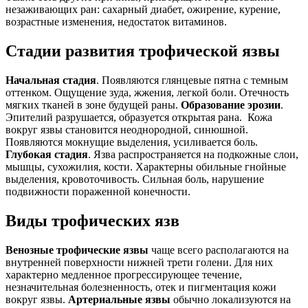
незаживающих ран: сахарный диабет, ожирение, курение,
возрастные изменения, недостаток витаминов.
Стадии развития трофической язвы
Начальная стадия
. Появляются глянцевые пятна с темным
оттенком. Ощущение зуда, жжения, легкой боли. Отечность
мягких тканей в зоне будущей раны.
Образование эрозии
.
Эпителий разрушается, образуется открытая рана. Кожа
вокруг язвы становится неоднородной, синюшной.
Появляются мокнущие выделения, усиливается боль.
Глубокая стадия
. Язва распространяется на подкожные слои,
мышцы, сухожилия, кости. Характерны обильные гнойные
выделения, кровоточивость. Сильная боль, нарушение
подвижности пораженной конечности.
Виды трофических язв
Венозные трофические язвы
чаще всего располагаются на
внутренней поверхности нижней трети голени. Для них
характерно медленное прогрессирующее течение,
незначительная болезненность, отек и пигментация кожи
вокруг язвы.
Артериальные язвы
обычно локализуются на