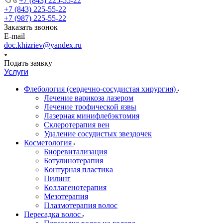
+7 (843) 225-55-22
+7 (843) 225-55-22
+7 (987) 225-55-22
Заказать звонок
E-mail
doc.khizriev@yandex.ru
Подать заявку
Услуги
Флебология (сердечно-сосудистая хирургия)
Лечение варикоза лазером
Лечение трофической язвы
Лазерная минифлебэктомия
Cклеротерапия вен
Удаление сосудистых звездочек
Косметология
Биоревитализация
Ботулинотерапия
Контурная пластика
Пилинг
Коллагенотерапия
Мезотерапия
Плазмотерапия волос
Пересадка волос