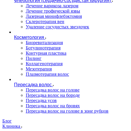
Флебология (сердечно-сосудистая хирургия)
Лечение варикоза лазером
Лечение трофической язвы
Лазерная минифлебэктомия
Cклеротерапия вен
Удаление сосудистых звездочек
Косметология
Биоревитализация
Ботулинотерапия
Контурная пластика
Пилинг
Коллагенотерапия
Мезотерапия
Плазмотерапия волос
Пересадка волос
Пересадка волос на голове
Пересадка волос на бороде
Пересадка усов
Пересадка волос на бровях
Пересадка волос на голове в зоне рубцов
Блог
Клиника