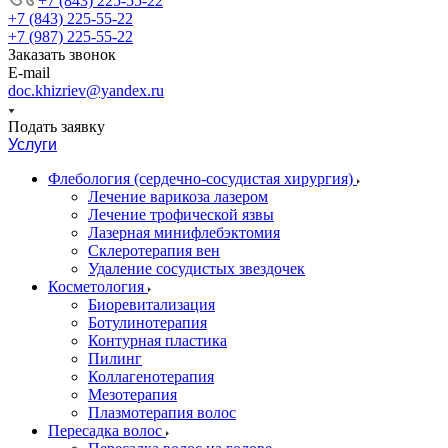
+7 (843) 225-55-22
+7 (843) 225-55-22
+7 (987) 225-55-22
Заказать звонок
E-mail
doc.khizriev@yandex.ru
Подать заявку
Услуги
Флебология (сердечно-сосудистая хирургия)
Лечение варикоза лазером
Лечение трофической язвы
Лазерная минифлебэктомия
Cклеротерапия вен
Удаление сосудистых звездочек
Косметология
Биоревитализация
Ботулинотерапия
Контурная пластика
Пилинг
Коллагенотерапия
Мезотерапия
Плазмотерапия волос
Пересадка волос