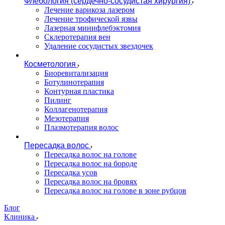
Флебология (сердечно-сосудистая хирургия)
Лечение варикоза лазером
Лечение трофической язвы
Лазерная минифлебэктомия
Cклеротерапия вен
Удаление сосудистых звездочек
Косметология
Биоревитализация
Ботулинотерапия
Контурная пластика
Пилинг
Коллагенотерапия
Мезотерапия
Плазмотерапия волос
Пересадка волос
Пересадка волос на голове
Пересадка волос на бороде
Пересадка усов
Пересадка волос на бровях
Пересадка волос на голове в зоне рубцов
Блог
Клиника